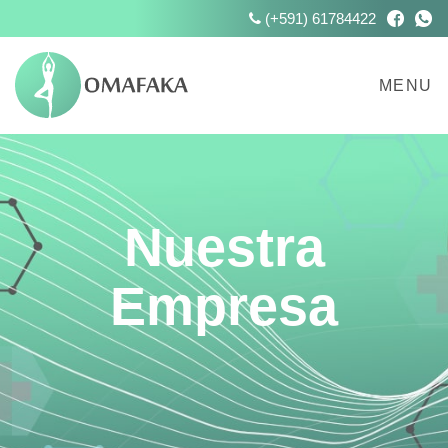
(+591) 61784422
Faceboo
What
MENU
Nuestra
Empresa